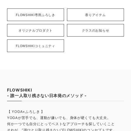
FLOWSHIKI専用ふろしき
香りアイテム
オリジナルプロダクト
クラスのお知らせ
FLOWSHIKIコミュニティ
FLOWSHIKI
- 誰一人取り残さない日本発のメソッド -
【 YOGA×ふろしき 】
YOGAが苦手でも、運動が嫌いでも、身体が硬くても大丈夫。
何か一つでも自分にとってベストなアプローチを探していくこと
それが、”誰ひとり取り残さない”FLOWSHIKIのコンセプトです。